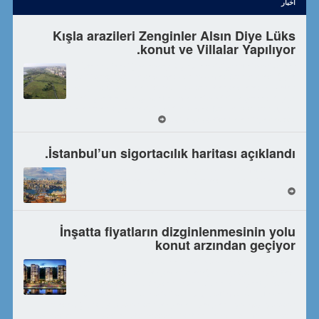
اخبار
Kışla arazileri Zenginler Alsın Diye Lüks
konut ve Villalar Yapılıyor.
İstanbul’daki Çekmeköy Kışlası arazisi şehit aileleri ve dar
gelililer için konut yapılmak yerine Emlak Konut Aracılığıyla
zenginlere yeşil alan içinde lüks konutlar yapılarak bu vatan
için şehit düşmüş evlatlarımızın ailelerini üzüyorlar. Büyük
kısmı yeşil alan olan kışla arazisi üzerine Emlak Konut 1774 konut, 141
villa ve 56 ticari alan inşa edecek....
İstanbul’un sigortacılık haritası açıklandı.
150 yılı aşkın köklü geçmişiyle müşterilerine hizmet veren
Generali Sigorta, İstanbul’un sigortacılık verilerini açıkladı....
İnşatta fiyatların dizginlenmesinin yolu
konut arzından geçiyor
İnşaat şirketlerinin yeni yılda üzerinde duracakları konunun;
üretim ve konut fiyatları olacağını söyleyen İnsay Yapı
Yönetim Kurulu Başkanı İhsan Çulhalık “İnşaat şirketleri
için 2022 yılının öncelikli konusu, üretim ve konut fiyatları
olacak. Çünkü yükselen konut fiyatları, satışların gelmesi gereken
seviyeyi olumsuz şekilde etkileyecek. Fiyatların dizginlenmesinin yolu