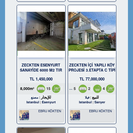
ZECKTEN ESENYURT
ZECKTEN İÇİ YAPILI KÖY
SANAYİDE 6000 M2 TIR
PROJESİ 3.ETAPTA C TİPİ
RAMPALI KİRALIK
SATILIK VİLLA
1,450,000 TL
77,000,000 TL
FABRİKA
15
8,000m²
5
2
4
338m²
للبيع
للإيجار
فيلا
مصنع
Istanbul
Esenyurt
Istanbul
Sarıyer
EBRU KÖKTEN
EBRU KÖKTEN