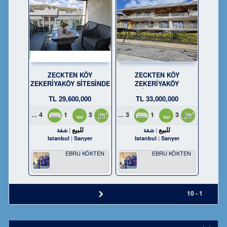
ZECKTEN KÖY
ZECKTEN KÖY
ZEKERİYAKÖY SİTESİNDE
ZEKERİYAKÖY
SATILIK 4+1 TERAS
PROJESİNDE SATILIK 3+1
29,600,000 TL
33,000,000 TL
DUBLEKS
TERAS DUBLEKS
4
1
3
170m²
3
1
3
214m²
للبيع
للبيع
شقة
شقة
Istanbul
Sarıyer
Istanbul
Sarıyer
EBRU KÖKTEN
EBRU KÖKTEN
1 - 10