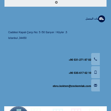
da konut arzından geçiyor” dedi....
معلومات المتصل
5. Caddesi Kapalı Çarşı No: 5 /50 Sarıyer / Köyler
34450, Istanbul
+90 531-271 87 02
+90 535-617 62 10
ebru.kokten@zeckemlak.com