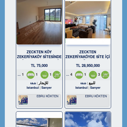
ZECKTEN KÖY
ZECKTEN
ZEKERİYAKÖY SİTESİNDE
ZEKERİYAKÖYDE SİTE İÇİ
KİRALIK 1+1 BAHÇELİ
SATILIK LÜKS 4+1 210 M²
75,000 TL
28,950,000 TL
DAİRE
DAİRE
1
1
1
70m²
4
1
3
270m²
للبيع
للإيجار
شقة
شقة
Istanbul
Sarıyer
Istanbul
Sarıyer
EBRU KÖKTEN
EBRU KÖKTEN