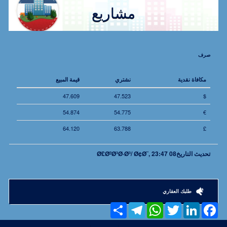
مشاريع
صرف
مكافاة نقدية
نشتري
قيمة المبيع
47.609
47.523
$
54.874
54.775
€
64.120
63.788
£
تحديث التاريخ
08 Ø£ØºØ³Ø·Ø³/ Ø¢Ø¨, 23:47
طلبك العقاري
Share
Telegram
WhatsApp
Twitter
LinkedIn
Facebook