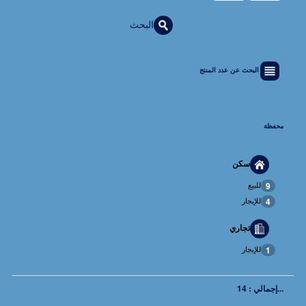
البحث
البحث عن عدد المنتج
محفظة
سكن
للبيع
9
للإيجار
4
تجاري
للإيجار
1
...إجمالي : 14