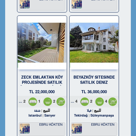
ZECK EMLAKTAN KÖY
BEYAZKÖY SITESINDE
PROJESİNDE SATILIK
SATILIK DENIZ
KÖŞE 2+1 BAHÇELİ DAİRE
MANZARALI TAM
22,000,000 TL
36,000,000 TL
MÜSTAKIL VILLA
2
1
2
100m²
4
2
4
350m²
للبيع
للبيع
فيلا
شقة
Istanbul
Sarıyer
Tekirdağ
Süleymanpaşa
EBRU KÖKTEN
EBRU KÖKTEN