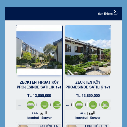
Son Eklenenler
ZECKTEN FIRSAT!KÖY
ZECKTEN KÖY
PROJESİNDE SATILIK 1+1
PROJESİNDE SATILIK 1+1
KÖŞE BAHÇELİ DAİRE
KÖŞE BAHÇELİ DAİRE
13,850,000 TL
13,850,000 TL
1
1
1
65m²
1
1
1
70m²
للبيع
للبيع
شقة
شقة
Istanbul
Sarıyer
Istanbul
Sarıyer
EBRU KÖKTEN
EBRU KÖKTEN