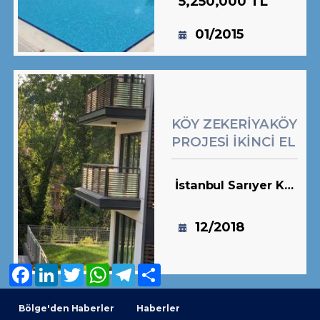
5,250,000 TL
01/2015
KÖY ZEKERİYAKÖY
PROJESİ İKİNCİ EL
SATILIK
KONUTLAR
İstanbul Sarıyer Köyler
12/2018
Facebook
LinkedIn
Twitter
WhatsApp
Telegram
Share
Bölge'den Haberler
Haberler