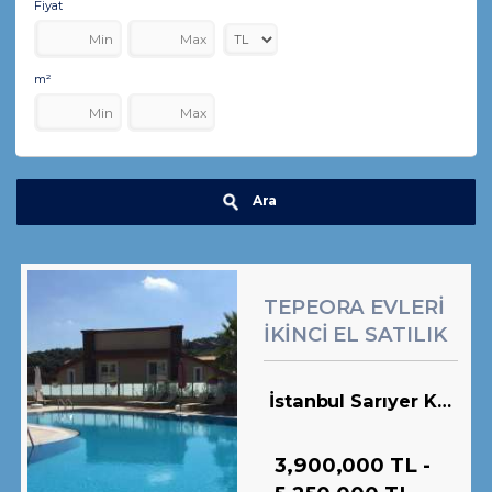
Fiyat
m²
Ara
TEPEORA EVLERİ
İKİNCİ EL SATILIK
KONUTLAR
İstanbul Sarıyer Köyler
3,900,000 TL
-