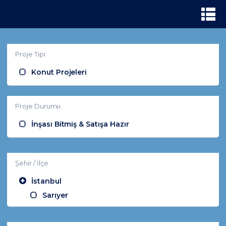
Proje Tipi
Konut Projeleri
Proje Durumu
İnşası Bitmiş & Satışa Hazır
Şehir / İlçe
İstanbul
Sarıyer